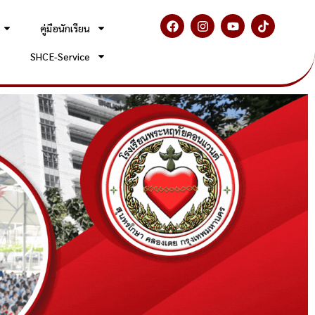
F
I
Y
T
คู่มือนักเรียน
a
n
o
i
c
s
u
k
e
t
t
t
SHC E-Service
b
a
u
o
o
g
b
k
o
r
e
k
a
m