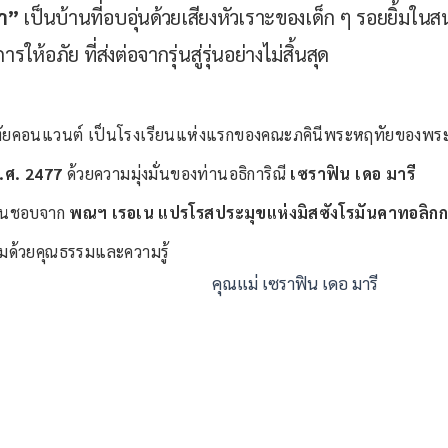
า”
เป็นบ้านที่อบอุ่นด้วยเสียงหัวเราะของเด็ก ๆ รอยยิ้มใ
้อภัย ที่ส่งต่อจากรุ่นสู่รุ่นอย่างไม่สิ้นสุด
แวนต์ เป็นโรงเรียนแห่งแรกของคณะภคินีพระหฤทัยของพระเยซูเจ
.ศ. 2477
ด้วยความมุ่งมั่นของท่านอธิการิณี
เซราฟิน เดอ มารี
็นชอบจาก
พณฯ เรอเน แปรโรสประมุขแห่งมิสซังโรมันคาทอลิก
่ยมด้วยคุณธรรมและความรู้
คุณแม่ เซราฟิน เดอ มารี