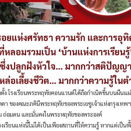
รอยแห่งศรัทธา ความรัก และการอุ
ที่หลอมรวมเป็น ‘บ้านแห่งการเรียนรู้
ซึ่งปลูกฝังหัวใจ… มากกว่าสติปัญญ
ล่อเลี้ยงชีวิต… มากกว่าความรู้ใน
ง โรงเรียนพระหฤทัยคอนแวนต์ได้ถือกำเนิดขึ้นบนผืนแผ่
ตา ของคณะภคินีพระหฤทัยของพระเยซูเจ้าแห่งกรุงเทพฯ 
งาม ถ่อมตน และมั่นคงในพระหฤทัยของพระองค์
ยนแห่งนี้ไม่ได้เป็นเพียงสถานที่ให้ความรู้ หากแต่เป็นพื้