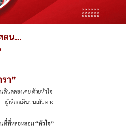
ทิศตน…
’
า
ตำรา”
นดินคลองเตย ด้วยหัวใจ
ผู้เลือกเดินบนเส้นทาง
นที่ที่หล่อหลอม
“หัวใจ”