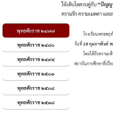
ให้เติบโตควบคู่กับ
“ปัญญ
ความรัก ความเมตตา และการให
พุทธศักราช ๒๔๗๗
โรงเรียนพระหฤทัยคอน
วันที่
28 กุมภาพันธ์ พ
พุทธศักราช ๒๔๘๐
โดยได้รับความเห
พุทธศักราช ๒๔๙๔
สถาบันการศึกษาที่เปี
พุทธศักราช ๒๕๐๑
พุทธศักราช ๒๕๐๘
พุทธศักราช ๒๕๑๘